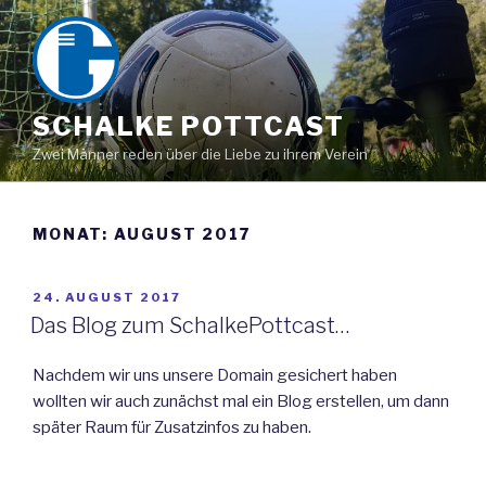
Zum
Inhalt
springen
SCHALKE POTTCAST
Zwei Männer reden über die Liebe zu ihrem Verein
MONAT:
AUGUST 2017
VERÖFFENTLICHT
24. AUGUST 2017
AM
Das Blog zum SchalkePottcast…
Nachdem wir uns unsere Domain gesichert haben
wollten wir auch zunächst mal ein Blog erstellen, um dann
später Raum für Zusatzinfos zu haben.