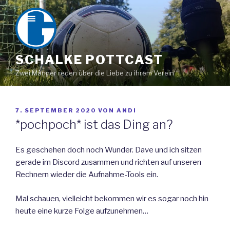
Zum
Inhalt
springen
SCHALKE POTTCAST
Zwei Männer reden über die Liebe zu ihrem Verein
VERÖFFENTLICHT
7. SEPTEMBER 2020
VON
ANDI
AM
*pochpoch* ist das Ding an?
Es geschehen doch noch Wunder. Dave und ich sitzen
gerade im Discord zusammen und richten auf unseren
Rechnern wieder die Aufnahme-Tools ein.
Mal schauen, vielleicht bekommen wir es sogar noch hin
heute eine kurze Folge aufzunehmen…