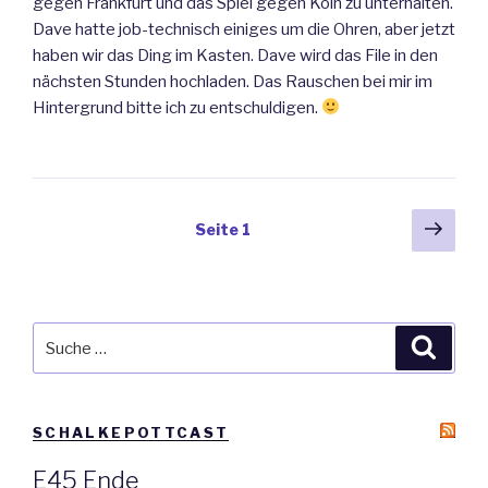
gegen Frankfurt und das Spiel gegen Köln zu unterhalten.
Dave hatte job-technisch einiges um die Ohren, aber jetzt
haben wir das Ding im Kasten. Dave wird das File in den
nächsten Stunden hochladen. Das Rauschen bei mir im
Hintergrund bitte ich zu entschuldigen.
Beitragsnavigation
Näch
Seite
1
Seit
Suche
Suche
nach:
SCHALKEPOTTCAST
E45 Ende