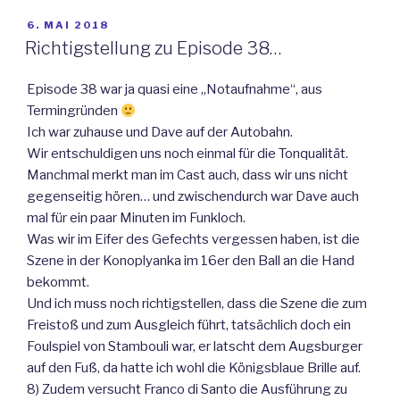
VERÖFFENTLICHT
6. MAI 2018
AM
Richtigstellung zu Episode 38…
Episode 38 war ja quasi eine „Notaufnahme“, aus
Termingründen
Ich war zuhause und Dave auf der Autobahn.
Wir entschuldigen uns noch einmal für die Tonqualität.
Manchmal merkt man im Cast auch, dass wir uns nicht
gegenseitig hören… und zwischendurch war Dave auch
mal für ein paar Minuten im Funkloch.
Was wir im Eifer des Gefechts vergessen haben, ist die
Szene in der Konoplyanka im 16er den Ball an die Hand
bekommt.
Und ich muss noch richtigstellen, dass die Szene die zum
Freistoß und zum Ausgleich führt, tatsächlich doch ein
Foulspiel von Stambouli war, er latscht dem Augsburger
auf den Fuß, da hatte ich wohl die Königsblaue Brille auf.
8) Zudem versucht Franco di Santo die Ausführung zu