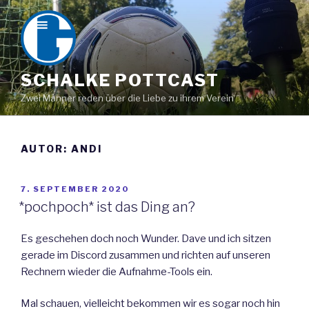
Zum
Inhalt
springen
SCHALKE POTTCAST
Zwei Männer reden über die Liebe zu ihrem Verein
AUTOR:
ANDI
VERÖFFENTLICHT
7. SEPTEMBER 2020
AM
*pochpoch* ist das Ding an?
Es geschehen doch noch Wunder. Dave und ich sitzen
gerade im Discord zusammen und richten auf unseren
Rechnern wieder die Aufnahme-Tools ein.
Mal schauen, vielleicht bekommen wir es sogar noch hin