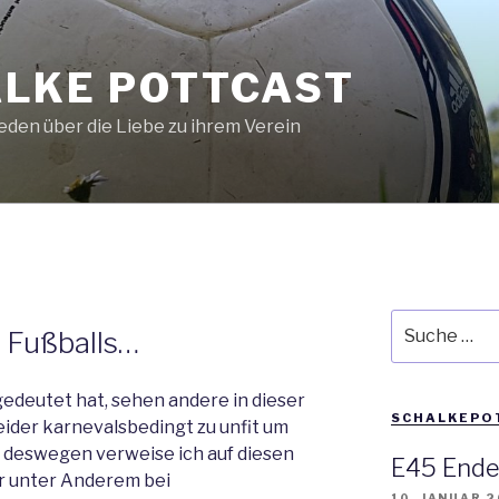
LKE POTTCAST
den über die Liebe zu ihrem Verein
Suche
 Fußballs…
nach:
gedeutet hat, sehen andere in dieser
SCHALKEPO
ider karnevalsbedingt zu unfit um
… deswegen verweise ich auf diesen
E45 Ende
r unter Anderem bei
10. JANUAR 