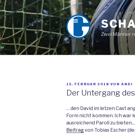
Zum
Inhalt
springen
SCHA
Zwei Männer re
VERÖFFENTLICHT
15. FEBRUAR 2018
VON
ANDI
AM
Der Untergang des
… den David im letzen Cast an
Form nicht kommen. Ich war le
ausreichend Paroli zu bieten
Beitrag
von Tobias Escher (de