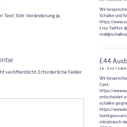
.
Wir besprechen
 Text, tl/dr: Veränderung ja,
Schalke und fü
https://www.s
t.rss Twitter:
mail@schalkep
entar
E44 Ausb
18. SEPTEMB
ht veröffentlicht.
Erforderliche Felder
Wir bespreche
Cast:
https://www.wa
entscheidet-e
schalke-gegn
https://www.ki
tuerkguecues-
missbrauch-da