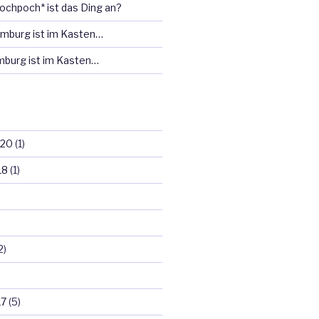
ochpoch* ist das Ding an?
mburg ist im Kasten…
burg ist im Kasten…
020
(1)
18
(1)
2)
17
(5)