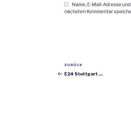
Name, E-Mail-Adresse und
nächsten Kommentar speiche
Beitragsnavigation
ZURÜCK
Vorheriger
Beitrag
E24 Stuttgart …