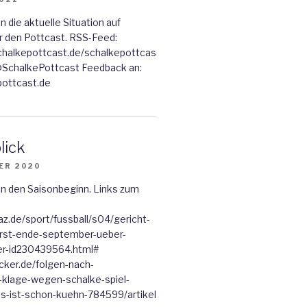
 die aktuelle Situation auf
r den Pottcast. RSS-Feed:
chalkepottcast.de/schalkepottcas
 @SchalkePottcast Feedback an:
ottcast.de
lick
ER 2020
n den Saisonbeginn. Links zum
z.de/sport/fussball/s04/gericht-
rst-ende-september-ueber-
er-id230439564.html#
cker.de/folgen-nach-
klage-wegen-schalke-spiel-
s-ist-schon-kuehn-784599/artikel