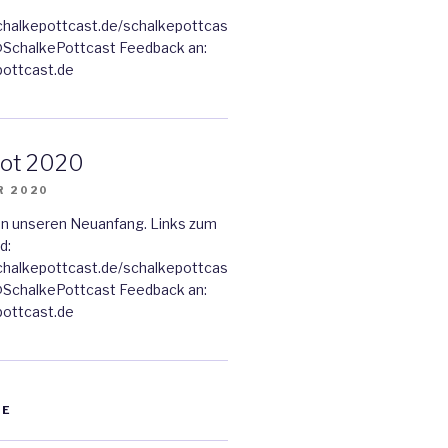
chalkepottcast.de/schalkepottcas
 @SchalkePottcast Feedback an:
ottcast.de
ot 2020
R 2020
n unseren Neuanfang. Links zum
d:
chalkepottcast.de/schalkepottcas
 @SchalkePottcast Feedback an:
ottcast.de
RE