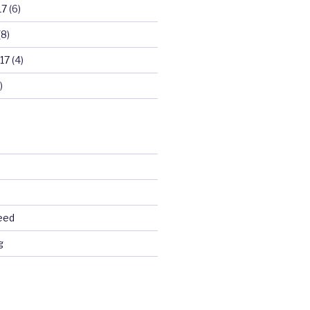
17
(6)
(8)
17
(4)
)
eed
g